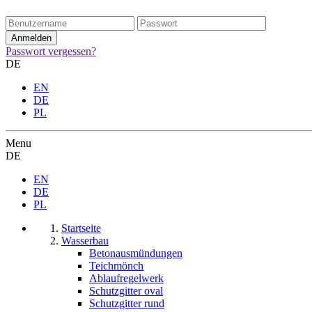
Passwort vergessen?
DE
EN
DE
PL
Menu
DE
EN
DE
PL
Startseite
Wasserbau
Betonausmündungen
Teichmönch
Ablaufregelwerk
Schutzgitter oval
Schutzgitter rund