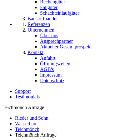
Rechengitter
Fallgitter
Schachteinlaufgitter
Baustoffhandel
Referenzen
Unternehmen
Über uns
Ansprechpartner
Aktueller Gesamtprospekt
Kontakt
Anfahrt
Öffnungszeiten
AGB's
Impressum
Datenschutz
Support
Testimonials
Teichmönch Anfrage
Rieder und Sohn
Wasserbau
Teichmönch
Teichmönch Anfrage