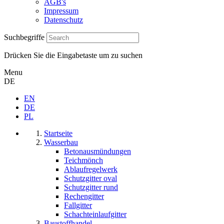
AGB's
Impressum
Datenschutz
Suchbegriffe
Drücken Sie die Eingabetaste um zu suchen
Menu
DE
EN
DE
PL
Startseite
Wasserbau
Betonausmündungen
Teichmönch
Ablaufregelwerk
Schutzgitter oval
Schutzgitter rund
Rechengitter
Fallgitter
Schachteinlaufgitter
Baustoffhandel