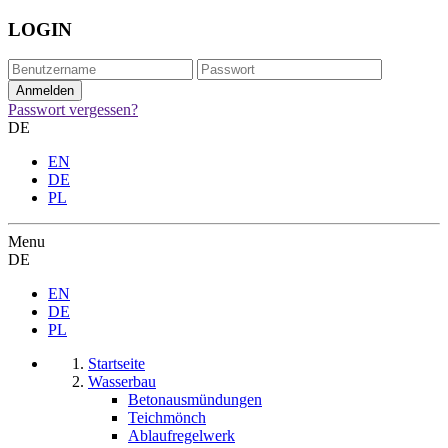
LOGIN
Passwort vergessen?
DE
EN
DE
PL
Menu
DE
EN
DE
PL
Startseite
Wasserbau
Betonausmündungen
Teichmönch
Ablaufregelwerk